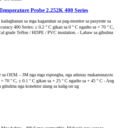
 Temperature Probe 2.252K 400 Series
a kadaghanan sa mga kagamitan sa pag-monitor sa pasyente sa
acy 400 Series: ± 0.2 ° C gikan sa 0 ° C ngadto sa + 70 ° C,
cal grade Teflon / HDPE / PVC insulation. - Labaw sa gihulma
yente sa OEM. - 3M nga mga espongha, nga adunay makanunayon
+ 70 ° C, ± 0.1 ° C gikan sa + 25 ° C ngadto sa + 45 ° C - Ang
 gihulma nga konektor alang sa kalig-on ug