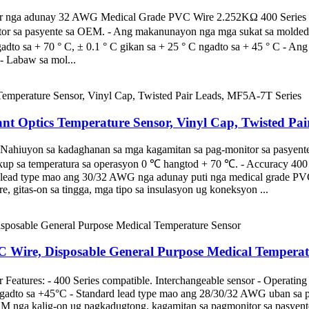
r nga adunay 32 AWG Medical Grade PVC Wire 2.252KΩ 400 Series Feat
or sa pasyente sa OEM. - Ang makanunayon nga mga sukat sa molded 
ngadto sa + 70 ° C, ± 0.1 ° C gikan sa + 25 ° C ngadto sa + 45 ° C - 
- Labaw sa mol...
nt Optics Temperature Sensor, Vinyl Cap, Twisted Pa
- Nahiuyon sa kadaghanan sa mga kagamitan sa pag-monitor sa pasyente
 sa temperatura sa operasyon 0 ℃ hangtod + 70 ℃. - Accuracy 400 Ser
a lead type mao ang 30/32 AWG nga adunay puti nga medical grade PVC 
 gitas-on sa tingga, mga tipo sa insulasyon ug koneksyon ...
ire, Disposable General Purpose Medical Temperat
Features: - 400 Series compatible. Interchangeable sensor - Operati
ngadto sa +45°C - Standard lead type mao ang 28/30/32 AWG uban sa
ga kalig-on ug pagkadugtong. kagamitan sa pagmonitor sa pasyente - 