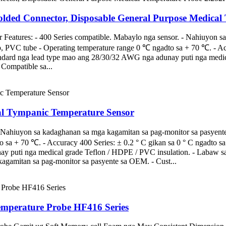
Molded Connector, Disposable General Purpose Medical
Features: - 400 Series compatible. Mabaylo nga sensor. - Nahiuyon s
VC tube - Operating temperature range 0 ℃ ngadto sa + 70 ℃. - Accur
tandard nga lead type mao ang 28/30/32 AWG nga adunay puti nga medi
Compatible sa...
l Tympanic Temperature Sensor
r. - Nahiuyon sa kadaghanan sa mga kagamitan sa pag-monitor sa pas
 sa + 70 ℃. - Accuracy 400 Series: ± 0.2 ° C gikan sa 0 ° C ngadto sa 
y puti nga medical grade Teflon / HDPE / PVC insulation. - Labaw sa
gamitan sa pag-monitor sa pasyente sa OEM. - Cust...
emperature Probe HF416 Series