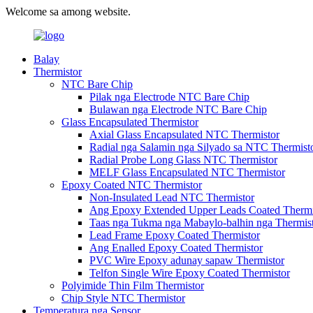
Welcome sa among website.
Balay
Thermistor
NTC Bare Chip
Pilak nga Electrode NTC Bare Chip
Bulawan nga Electrode NTC Bare Chip
Glass Encapsulated Thermistor
Axial Glass Encapsulated NTC Thermistor
Radial nga Salamin nga Silyado sa NTC Thermist
Radial Probe Long Glass NTC Thermistor
MELF Glass Encapsulated NTC Thermistor
Epoxy Coated NTC Thermistor
Non-Insulated Lead NTC Thermistor
Ang Epoxy Extended Upper Leads Coated Thermi
Taas nga Tukma nga Mabaylo-balhin nga Thermis
Lead Frame Epoxy Coated Thermistor
Ang Enalled Epoxy Coated Thermistor
PVC Wire Epoxy adunay sapaw Thermistor
Telfon Single Wire Epoxy Coated Thermistor
Polyimide Thin Film Thermistor
Chip Style NTC Thermistor
Temperatura nga Sensor