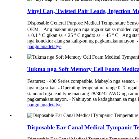
Vinyl Cap, Twisted Pair Leads, Injection 
Disposable General Purpose Medical Temperature Sensor 
OEM. - Ang makanunayon nga mga sukat sa molded cap, P
± 0.1 ° C gikan sa + 25 ° C ngadto sa + 45 ° C - Ang s
nga konektor alang sa kalig-on ug pagkamakanunayon. - 
pangutana
detalye
Tukma nga Soft Memory Cell Foam Medica
Features: - 400 Series compatible. Mabaylo nga senso
nga mga sukat. - Operating temperatura range 0 ℃ ngadto
standard nga lead type mao ang 28/30/32 AWG nga aduna
pagkamakanunayon. - Nahiuyon sa kadaghanan sa mga ka
pangutana
detalye
Disposable Ear Canal Medical Tympanic T