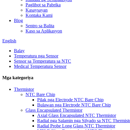
Paglibot sa Pabrika
Kasaysayan
Kontaka Kami
Blog
Sentro sa Balita
Kaso sa Aplikasyon
English
Balay
Temperatura nga Sensor
Sensor sa Temperatura sa NTC
Medical Temperatura Sensor
Mga kategoriya
Thermistor
NTC Bare Chip
Pilak nga Electrode NTC Bare Chip
Bulawan nga Electrode NTC Bare Chip
Glass Encapsulated Thermistor
Axial Glass Encapsulated NTC Thermistor
Radial nga Salamin nga Silyado sa NTC Thermist
Radial Probe Long Glass NTC Thermistor