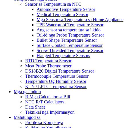
Sensor sa Temperatura sa NTC
Automotive Temperature Sensor
Medical Temperatura Sensor
Mga Sensor sa Temperatura sa Home Appliance
TPE Waterproof Temperature Sensor
Ang sensor sa temperatura sa likido
Tul-id nga Probe Temperature Sensor
Bullet Shape Temperature Sensor
Surface Contact Temperature Sensor
Screw Threaded Temperature Sensor
Flanged Temperature Sensors
RTD Temperatura Sensor
Meat Probe Thermometer
DS18B20 Digital Temperature Sensor
Thermocouple Temperatura Sensor
Temperatura Ug Humidity Sensor
KTY / LPTC Temperatura Sensor
Mga galamiton
B Mga Calculator sa Bili
NTC R/T Calculators
Data Sheet
Teknikal nga Impormasyon
Mahitungod sa
Profile sa Kompanya
Kalidad ug Sertipikasyon