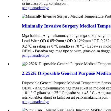
sa insulasyon ug koneksyon ...
pangutana
detalye
Minimally Invasive Surgery Medical Temp
Mga bahin: - Ang makanunayon nga mga sukod sa gihu
Lead Wire: OD 0.05*2mm / OD 0.12*2mm / OD 0.2*2mm )
0.2 ℃ sa sakup sa 0 ℃ ngadto sa 70 ℃ - Labaw sa molde
OEM. - Pasadya nga mga tipo sa wire, gitas-on sa tingga, 
pangutana
detalye
2.252K Disposable General Purpose Medica
Disposable General Purpose Medical Temperature Sensor 
OEM. - Ang makanunayon nga mga sukat sa molded cap, P
± 0.1 ° C gikan sa + 25 ° C ngadto sa + 45 ° C - Ang s
nga konektor alang sa kalig-on ug pagkamakanunayon. -
pangutana
detalye