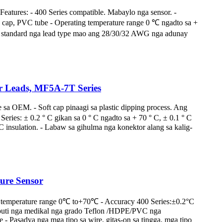
ures: - 400 Series compatible. Mabaylo nga sensor. -
cap, PVC tube - Operating temperature range 0 ℃ ngadto sa +
Ang standard nga lead type mao ang 28/30/32 AWG nga adunay
ir Leads, MF5A-7T Series
 sa OEM. - Soft cap pinaagi sa plastic dipping process. Ang
ies: ± 0.2 ° C gikan sa 0 ° C ngadto sa + 70 ° C, ± 0.1 ° C
insulation. - Labaw sa gihulma nga konektor alang sa kalig-
ure Sensor
ng temperature range 0℃ to+70℃ - Accuracy 400 Series:±0.2°C
 puti nga medikal nga grado Teflon /HDPE/PVC nga
Pasadya nga mga tipo sa wire, gitas-on sa tingga, mga tipo