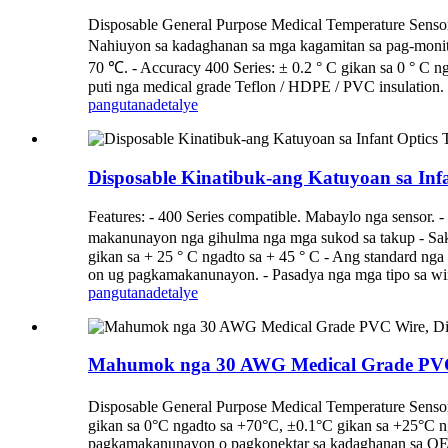
Disposable General Purpose Medical Temperature Senso
Nahiuyon sa kadaghanan sa mga kagamitan sa pag-monit
70 ℃. - Accuracy 400 Series: ± 0.2 ° C gikan sa 0 ° C 
puti nga medical grade Teflon / HDPE / PVC insulation. 
pangutana
detalye
Disposable Kinatibuk-ang Katuyoan sa Infa
Features: - 400 Series compatible. Mabaylo nga sensor. 
makanunayon nga gihulma nga mga sukod sa takup - Sakup
gikan sa + 25 ° C ngadto sa + 45 ° C - Ang standard ng
on ug pagkamakanunayon. - Pasadya nga mga tipo sa wire,
pangutana
detalye
Mahumok nga 30 AWG Medical Grade PVC W
Disposable General Purpose Medical Temperature Sensor 
gikan sa 0°C ngadto sa +70°C, ±0.1°C gikan sa +25°C 
pagkamakanunayon o pagkonektar sa kadaghanan sa OEM n