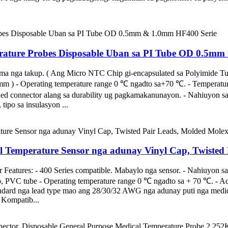
erature Probes Disposable Uban sa PI Tube OD 0.5m
lma nga takup. ( Ang Micro NTC Chip gi-encapsulated sa Polyimide
 - Operating temperature range 0 ℃ ngadto sa+70 ℃. - Temperatura 
d connector alang sa durability ug pagkamakanunayon. - Nahiuyon sa
tipo sa insulasyon ...
l Temperature Sensor nga adunay Vinyl Cap, Twisted 
Features: - 400 Series compatible. Mabaylo nga sensor. - Nahiuyon s
VC tube - Operating temperature range 0 ℃ ngadto sa + 70 ℃. - Accur
tandard nga lead type mao ang 28/30/32 AWG nga adunay puti nga medi
 Kompatib...