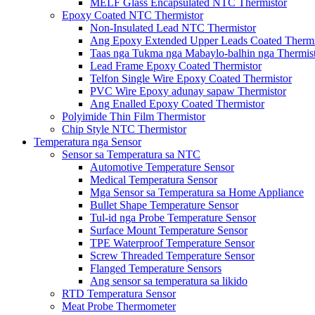
MELF Glass Encapsulated NTC Thermistor
Epoxy Coated NTC Thermistor
Non-Insulated Lead NTC Thermistor
Ang Epoxy Extended Upper Leads Coated Thermi
Taas nga Tukma nga Mabaylo-balhin nga Thermis
Lead Frame Epoxy Coated Thermistor
Telfon Single Wire Epoxy Coated Thermistor
PVC Wire Epoxy adunay sapaw Thermistor
Ang Enalled Epoxy Coated Thermistor
Polyimide Thin Film Thermistor
Chip Style NTC Thermistor
Temperatura nga Sensor
Sensor sa Temperatura sa NTC
Automotive Temperature Sensor
Medical Temperatura Sensor
Mga Sensor sa Temperatura sa Home Appliance
Bullet Shape Temperature Sensor
Tul-id nga Probe Temperature Sensor
Surface Mount Temperature Sensor
TPE Waterproof Temperature Sensor
Screw Threaded Temperature Sensor
Flanged Temperature Sensors
Ang sensor sa temperatura sa likido
RTD Temperatura Sensor
Meat Probe Thermometer