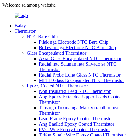
Welcome sa among website.
Balay
Thermistor
NTC Bare Chip
Pilak nga Electrode NTC Bare Chip
Bulawan nga Electrode NTC Bare Chip
Glass Encapsulated Thermistor
Axial Glass Encapsulated NTC Thermistor
Radial nga Salamin nga Silyado sa NTC
Thermistor
Radial Probe Long Glass NTC Thermistor
MELF Glass Encapsulated NTC Thermistor
Epoxy Coated NTC Thermistor
Non-Insulated Lead NTC Thermistor
Ang Epoxy Extended Upper Leads Coated
Thermistor
Taas nga Tukma nga Mabaylo-balhin nga
Thermistor
Lead Frame Epoxy Coated Thermistor
Ang Enalled Epoxy Coated Thermistor
PVC Wire Epoxy Coated Thermistor
Telfon Single Wire Epoxy Coated Thermistor