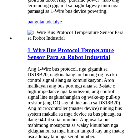
termino nga gigamit sa paghulagway niini nga
pamaagi sa 1-Wire bus device powering.
pangutana
detalye
1-Wire Bus Protocol Temperature
Sensor Para sa Robot Industrial
Ang 1-Wire bus protocol, nga gigamit sa
DS18B20, nagkinahanglan lamang og usa ka
control signal alang sa komunikasyon. Aron
malikayan ang bus port nga anaa sa 3-state o
high-impedance nga kondisyon, ang control
signal line nagkinahanglan og wake-up pull-up
resistor (ang DQ signal line anaa sa DS18B20).
Ang microcontroller (master device) niining bus
system makaila sa mga device sa bus pinaagi sa
ilang 64-bit serial number. Ang usa ka bus
mahimong mosuporta sa walay kinutuban nga
gidaghanon sa mga himan tungod kay ang matag
usa adunay lahi nga serial number.