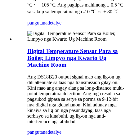
℃ ~ + 105 ℃. Ang pagtipas mahimong ± 0.5 ℃
sa sakup sa temperatura nga -10 ℃ ～ + 80 ℃.
pangutana
detalye
Digital Temperature Sensor Para sa
Boiler, Limpyo nga Kwarto Ug
Machine Room
Ang DS18B20 output signal mao ang lig-on ug
dili attenuate sa taas nga transmission gilay-on.
Kini mao ang angay alang sa long-distance multi-
point temperatura detection. Ang mga resulta sa
pagsukod gipasa sa serye sa porma sa 9-12-bit
nga digital nga gidaghanon. Kini adunay mga
kinaiya sa lig-on nga pasundayag, taas nga
serbisyo sa kinabuhi, ug lig-on nga anti-
interference nga abilidad.
pangutana
detalye