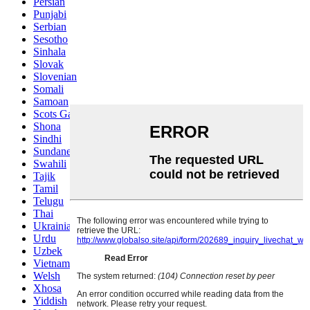
Persian
Punjabi
Serbian
Sesotho
Sinhala
Slovak
Slovenian
Somali
Samoan
Scots Gaelic
Shona
Sindhi
Sundanese
Swahili
Tajik
Tamil
Telugu
Thai
Ukrainian
Urdu
Uzbek
Vietnamese
Welsh
Xhosa
Yiddish