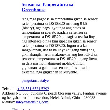
Sensor sa Temperatura sa
Greenhouse
Ang mga pagbasa sa temperatura gikan sa sensor
sa temperatura sa DS18B20 mao ang 9-bit
(binary), nga nagsugyot nga ang datos sa
temperatura sa aparato ipadala sa sensor sa
temperatura sa DS18B20 pinaagi sa usa ka linya
nga interface o nga kini gipadala gikan sa sensor
sa temperatura sa DS18B20. Ingon usa ka
sangputanan, usa ra ka linya (dugang yuta) ang
gikinahanglan aron makonektar ang host CPU sa
sensor sa temperatura sa DS18B20, ug ang linya
sa data mismo mahimong molihok ingon
gigikanan sa gahum sa sensor puli sa usa ka
eksternal nga gigikanan sa kuryente.
pangutana
detalye
Telepono
+ 86 551 6531 5292
Address
NO.308, building 6, peach blossom valley, Fanhua avenue
ug hengshan road intersection, Hefei, Anhui, China. 230088
Mailbox
info@hfsensing.com