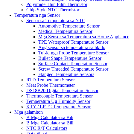
Polyimide Thin Film Thermistor
Chip Style NTC Thermistor
Temperatura nga Sensor
Sensor sa Temperatura sa NTC
Automotive Temperature Sensor
Medical Temperatura Sensor
Mga Sensor sa Temperatura sa Home Appliance
TPE Waterproof Temperature Sensor
Ang sensor sa temperatura sa likido
Tul-id nga Probe Temperature Sensor
Bullet Shape Temperature Sensor
Surface Contact Temperature Sensor
Screw Threaded Temperature Sensor
Flanged Temperature Sensors
RTD Temperatura Sensor
Meat Probe Thermometer
DS18B20 Digital Temperature Sensor
Thermocouple Temperatura Sensor
Temperatura Ug Humidity Sensor
KTY / LPTC Temperatura Sensor
Mga galamiton
B Mga Calculator sa Bili
B Mga Calculator sa Bili
NTC R/T Calculators
Data Sheet