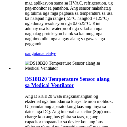
mga aplikasyon sama sa HVAC, refrigeration, ug
pag-monitor sa panahon. Ang sensor makahatag
ug tukma nga mga pagbasa sa temperatura sa usa
ka halapad nga range (-55°C hangtod +125°C)
ug adunay resolusyon nga 0.0625°C. Kini
adunay usa ka waterproof nga sakoban nga
naghatag proteksyon batok sa kaumog, nga
naghimo niini nga angay alang sa gawas nga
paggamit.
pangutana
detalye
DS18B20 Temperature Sensor alang
sa Medical Ventilator
Ang DS18B20 wala magkinahanglan og
eksternal nga tinubdan sa kuryente aron molihok.
Gipaandar ang aparato kung taas ang linya sa
datos nga DQ. Ang internal capacitor (Spp) mo-
charge kon ang bus gibira sa taas, ug ang
capacitor mopaandar sa device kon ang bus
gibira sa ubos. Ang "parasitic power" mao ang