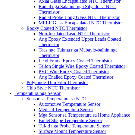
Axial Glass Encapsulated NTC Thermistor
Radial nga Salamin nga Silyado sa NTC
Thermistor
Radial Probe Long Glass NTC Thermistor
MELF Glass Encapsulated NTC Thermistor
Epoxy Coated NTC Thermistor
Non-Insulated Lead NTC Thermistor
Ang Epoxy Extended Upper Leads Coated
Thermistor
Taas nga Tukma nga Mabaylo-balhin nga
Thermistor
Lead Frame Epoxy Coated Thermistor
Telfon Single Wire Epoxy Coated Thermistor
PVC Wire Epoxy Coated Thermistor
Ang Enalled Epoxy Coated Thermistor
Polyimide Thin Film Thermistor
Chip Style NTC Thermistor
Temperatura nga Sensor
Sensor sa Temperatura sa NTC
Automotive Temperature Sensor
Medical Temperatura Sensor
Mga Sensor sa Temperatura sa Home Appliance
Bullet Shape Temperature Sensor
Tul-id nga Probe Temperature Sensor
Surface Mount Temperature Sensor