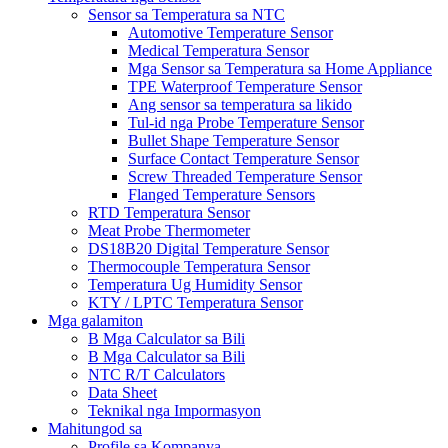
Sensor sa Temperatura sa NTC
Automotive Temperature Sensor
Medical Temperatura Sensor
Mga Sensor sa Temperatura sa Home Appliance
TPE Waterproof Temperature Sensor
Ang sensor sa temperatura sa likido
Tul-id nga Probe Temperature Sensor
Bullet Shape Temperature Sensor
Surface Contact Temperature Sensor
Screw Threaded Temperature Sensor
Flanged Temperature Sensors
RTD Temperatura Sensor
Meat Probe Thermometer
DS18B20 Digital Temperature Sensor
Thermocouple Temperatura Sensor
Temperatura Ug Humidity Sensor
KTY / LPTC Temperatura Sensor
Mga galamiton
B Mga Calculator sa Bili
B Mga Calculator sa Bili
NTC R/T Calculators
Data Sheet
Teknikal nga Impormasyon
Mahitungod sa
Profile sa Kompanya