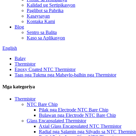
Kalidad ug Sertipikasyon
Paglibot sa Pabrika
Kasaysayan
Kontaka Kami
Blog
Sentro sa Balita
Kaso sa Aplikasyon
English
Balay
Thermistor
Epoxy Coated NTC Thermistor
Taas nga Tukma nga Mabaylo-balhin nga Thermistor
Mga kategoriya
Thermistor
NTC Bare Chip
Pilak nga Electrode NTC Bare Chip
Bulawan nga Electrode NTC Bare Chip
Glass Encapsulated Thermistor
Axial Glass Encapsulated NTC Thermistor
Radial nga Salamin nga Silyado sa NTC Thermist