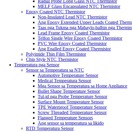
Radial Probe Long Glass NTC Thermistor
MELF Glass Encapsulated NTC Thermistor
Epoxy Coated NTC Thermistor
Non-Insulated Lead NTC Thermistor
Ang Epoxy Extended Upper Leads Coated Thermi
Taas nga Tukma nga Mabaylo-balhin nga Thermis
Lead Frame Epoxy Coated Thermistor
Telfon Single Wire Epoxy Coated Thermistor
PVC Wire Epoxy Coated Thermistor
Ang Enalled Epoxy Coated Thermistor
Polyimide Thin Film Thermistor
Chip Style NTC Thermistor
Temperatura nga Sensor
Sensor sa Temperatura sa NTC
Automotive Temperature Sensor
Medical Temperatura Sensor
Mga Sensor sa Temperatura sa Home Appliance
Bullet Shape Temperature Sensor
Tul-id nga Probe Temperature Sensor
Surface Mount Temperature Sensor
TPE Waterproof Temperature Sensor
Screw Threaded Temperature Sensor
Flanged Temperature Sensors
Ang sensor sa temperatura sa likido
RTD Temperatura Sensor