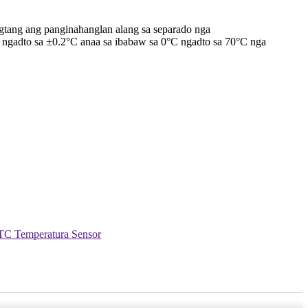
gtang ang panginahanglan alang sa separado nga
ura ngadto sa ±0.2°C anaa sa ibabaw sa 0°C ngadto sa 70°C nga
C Temperatura Sensor