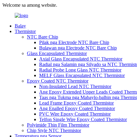
Welcome sa among website.
Balay
Thermistor
NTC Bare Chip
Pilak nga Electrode NTC Bare Chip
Bulawan nga Electrode NTC Bare Chip
Glass Encapsulated Thermistor
Axial Glass Encapsulated NTC Thermistor
Radial nga Salamin nga Silyado sa NTC Thermist
Radial Probe Long Glass NTC Thermistor
MELF Glass Encapsulated NTC Thermistor
Epoxy Coated NTC Thermistor
Non-Insulated Lead NTC Thermistor
Ang Epoxy Extended Upper Leads Coated Thermi
Taas nga Tukma nga Mabaylo-balhin nga Thermis
Lead Frame Epoxy Coated Thermistor
Ang Enalled Epoxy Coated Thermistor
PVC Wire Epoxy Coated Thermistor
Telfon Single Wire Epoxy Coated Thermistor
Polyimide Thin Film Thermistor
Chip Style NTC Thermistor
Temperatura nga Sensor