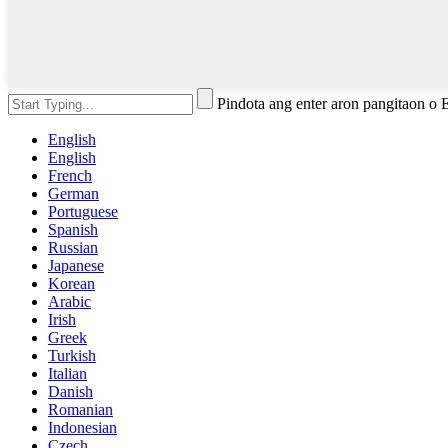
Pindota ang enter aron pangitaon o
English
English
French
German
Portuguese
Spanish
Russian
Japanese
Korean
Arabic
Irish
Greek
Turkish
Italian
Danish
Romanian
Indonesian
Czech