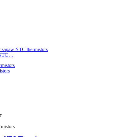
NTC ...
stors
r