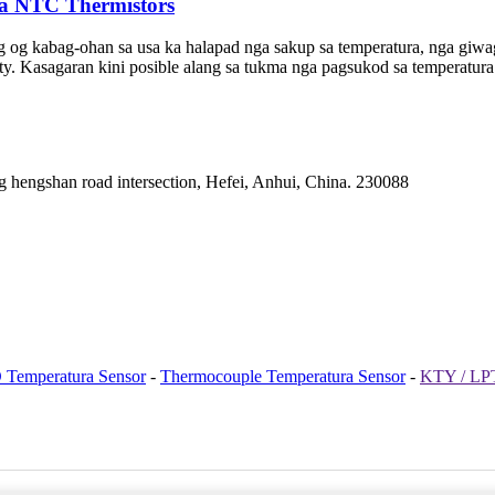
a NTC Thermistors
og kabag-ohan sa usa ka halapad nga sakup sa temperatura, nga giwa
bility. Kasagaran kini posible alang sa tukma nga pagsukod sa temperat
 hengshan road intersection, Hefei, Anhui, China. 230088
Temperatura Sensor
-
Thermocouple Temperatura Sensor
-
KTY / LPT