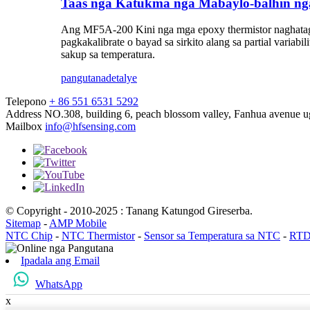
Taas nga Katukma nga Mabaylo-balhin ng
Ang MF5A-200 Kini nga mga epoxy thermistor naghatag 
pagkakalibrate o bayad sa sirkito alang sa partial varia
sakup sa temperatura.
pangutana
detalye
Telepono
+ 86 551 6531 5292
Address
NO.308, building 6, peach blossom valley, Fanhua avenue ug
Mailbox
info@hfsensing.com
© Copyright - 2010-2025 : Tanang Katungod Gireserba.
Sitemap
-
AMP Mobile
NTC Chip
-
NTC Thermistor
-
Sensor sa Temperatura sa NTC
-
RTD 
Ipadala ang Email
WhatsApp
x