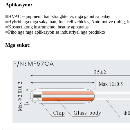
Aplikasyon:
■
HVAC equipment, hair straightener, mga gamit sa balay
■
Hybrid nga mga sakyanan, fuel cell vehicles, Automotive (tubig, int
■
Kosmetikong instrumento, beauty apparatus
■
Piho nga mga aplikasyon sa industriyal nga produkto
Mga sukat: