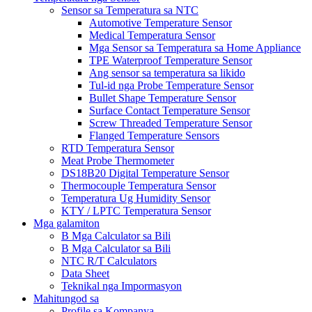
Sensor sa Temperatura sa NTC
Automotive Temperature Sensor
Medical Temperatura Sensor
Mga Sensor sa Temperatura sa Home Appliance
TPE Waterproof Temperature Sensor
Ang sensor sa temperatura sa likido
Tul-id nga Probe Temperature Sensor
Bullet Shape Temperature Sensor
Surface Contact Temperature Sensor
Screw Threaded Temperature Sensor
Flanged Temperature Sensors
RTD Temperatura Sensor
Meat Probe Thermometer
DS18B20 Digital Temperature Sensor
Thermocouple Temperatura Sensor
Temperatura Ug Humidity Sensor
KTY / LPTC Temperatura Sensor
Mga galamiton
B Mga Calculator sa Bili
B Mga Calculator sa Bili
NTC R/T Calculators
Data Sheet
Teknikal nga Impormasyon
Mahitungod sa
Profile sa Kompanya