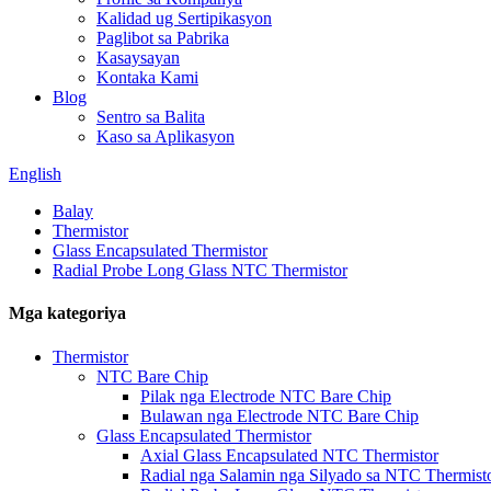
Kalidad ug Sertipikasyon
Paglibot sa Pabrika
Kasaysayan
Kontaka Kami
Blog
Sentro sa Balita
Kaso sa Aplikasyon
English
Balay
Thermistor
Glass Encapsulated Thermistor
Radial Probe Long Glass NTC Thermistor
Mga kategoriya
Thermistor
NTC Bare Chip
Pilak nga Electrode NTC Bare Chip
Bulawan nga Electrode NTC Bare Chip
Glass Encapsulated Thermistor
Axial Glass Encapsulated NTC Thermistor
Radial nga Salamin nga Silyado sa NTC Thermist