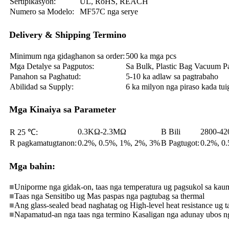
Sertipikasyon:
UL, RoHS, REACH
Numero sa Modelo:
MF57C nga serye
Delivery & Shipping Termino
Minimum nga gidaghanon sa order:
500 ka mga pcs
Mga Detalye sa Pagputos:
Sa Bulk, Plastic Bag Vacuum P
Panahon sa Paghatud:
5-10 ka adlaw sa pagtrabaho
Abilidad sa Supply:
6 ka milyon nga piraso kada tui
Mga Kinaiya sa Parameter
0.3KΩ-2.3MΩ
B Bili
2800-4
R 25 ℃:
R pagkamatugtanon:
0.2%, 0.5%, 1%, 2%, 3%
B Pagtugot:
0.2%, 0
Mga bahin:
■
Uniporme nga gidak-on, taas nga temperatura ug pagsukol sa ka
■
Taas nga Sensitibo ug Mas paspas nga pagtubag sa thermal
■
Ang glass-sealed bead naghatag og High-level heat resistance ug t
■
Napamatud-an nga taas nga termino Kasaligan nga adunay ubos n