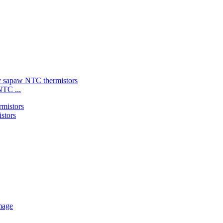
NTC ...
stors