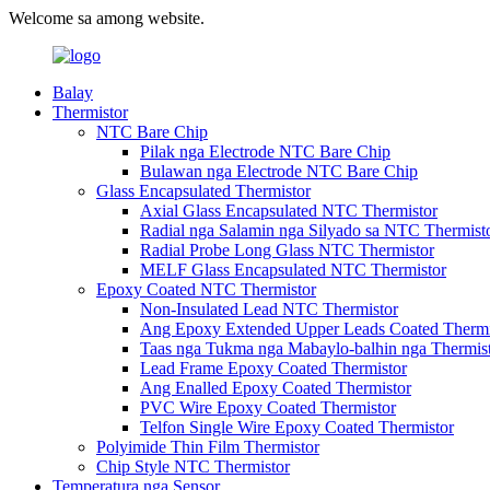
Welcome sa among website.
Balay
Thermistor
NTC Bare Chip
Pilak nga Electrode NTC Bare Chip
Bulawan nga Electrode NTC Bare Chip
Glass Encapsulated Thermistor
Axial Glass Encapsulated NTC Thermistor
Radial nga Salamin nga Silyado sa NTC Thermist
Radial Probe Long Glass NTC Thermistor
MELF Glass Encapsulated NTC Thermistor
Epoxy Coated NTC Thermistor
Non-Insulated Lead NTC Thermistor
Ang Epoxy Extended Upper Leads Coated Thermi
Taas nga Tukma nga Mabaylo-balhin nga Thermis
Lead Frame Epoxy Coated Thermistor
Ang Enalled Epoxy Coated Thermistor
PVC Wire Epoxy Coated Thermistor
Telfon Single Wire Epoxy Coated Thermistor
Polyimide Thin Film Thermistor
Chip Style NTC Thermistor
Temperatura nga Sensor