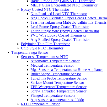
Radial Probe Long Glass NTC Thermistor
MELF Glass Encapsulated NTC Thermistor
Epoxy Coated NTC Thermistor
Non-Insulated Lead NTC Thermistor
Ang Epoxy Extended Upper Leads Coated Thermi
Taas nga Tukma nga Mabaylo-balhin nga Thermis
Lead Frame Epoxy Coated Thermistor
Telfon Single Wire Epoxy Coated Thermistor
PVC Wire Epoxy Coated Thermistor
Ang Enalled Epoxy Coated Thermistor
Polyimide Thin Film Thermistor
Chip Style NTC Thermistor
Temperatura nga Sensor
Sensor sa Temperatura sa NTC
Automotive Temperature Sensor
Medical Temperatura Sensor
Mga Sensor sa Temperatura sa Home Appliance
Bullet Shape Temperature Sensor
Tul-id nga Probe Temperature Sensor
Surface Mount Temperature Sensor
TPE Waterproof Temperature Sensor
Screw Threaded Temperature Sensor
Flanged Temperature Sensors
Ang sensor sa temperatura sa likido
RTD Temperatura Sensor