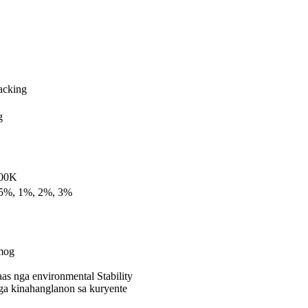
acking
g
200K
.5%, 1%, 2%, 3%
umog
aas nga environmental Stability
ga kinahanglanon sa kuryente