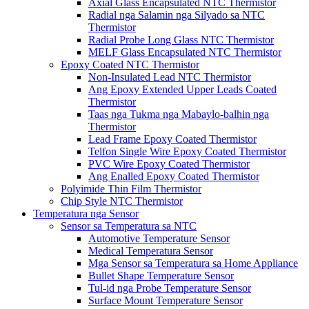
Axial Glass Encapsulated NTC Thermistor
Radial nga Salamin nga Silyado sa NTC
Thermistor
Radial Probe Long Glass NTC Thermistor
MELF Glass Encapsulated NTC Thermistor
Epoxy Coated NTC Thermistor
Non-Insulated Lead NTC Thermistor
Ang Epoxy Extended Upper Leads Coated
Thermistor
Taas nga Tukma nga Mabaylo-balhin nga
Thermistor
Lead Frame Epoxy Coated Thermistor
Telfon Single Wire Epoxy Coated Thermistor
PVC Wire Epoxy Coated Thermistor
Ang Enalled Epoxy Coated Thermistor
Polyimide Thin Film Thermistor
Chip Style NTC Thermistor
Temperatura nga Sensor
Sensor sa Temperatura sa NTC
Automotive Temperature Sensor
Medical Temperatura Sensor
Mga Sensor sa Temperatura sa Home Appliance
Bullet Shape Temperature Sensor
Tul-id nga Probe Temperature Sensor
Surface Mount Temperature Sensor