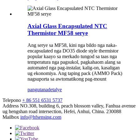
Axial Glass Encapsulated NTC
Thermistor MF58 serye
Ang serye sa MF58, kini nga bildo nga naka-
encapsulated nga DO35 diode style thermistor
popular kaayo sa merkado tungod sa taas nga
temperatura nga pagsukol, pagkahaom alang sa
automated nga pag-instalar, kalig-on, kasaligan
ug ekonomiya. Ang taping pack (AMMO Pack)
nagsuporta sa awtomatikong pag-mount
pangutana
detalye
Telepono
+ 86 551 6531 5737
Address
NO.308, building 6, peach blossom valley, Fanhua avenue
ug hengshan road intersection, Hefei, Anhui, China. 230088
Mailbox
info@hfsensing.com