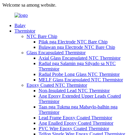
Welcome sa among website.
Balay
Thermistor
NTC Bare Chip
Pilak nga Electrode NTC Bare Chip
Bulawan nga Electrode NTC Bare Chip
Glass Encapsulated Thermistor
Axial Glass Encapsulated NTC Thermistor
Radial nga Salamin nga Silyado sa NTC
Thermistor
Radial Probe Long Glass NTC Thermistor
MELF Glass Encapsulated NTC Thermistor
Epoxy Coated NTC Thermistor
Non-Insulated Lead NTC Thermistor
Ang Epoxy Extended Upper Leads Coated
Thermistor
Taas nga Tukma nga Mabaylo-balhin nga
Thermistor
Lead Frame Epoxy Coated Thermistor
Ang Enalled Epoxy Coated Thermistor
PVC Wire Epoxy Coated Thermistor
Telfon Single Wire Epoxy Coated Thermistor