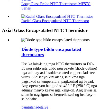
Long Glass Probe NTC Thermistors MF57C
Series
Radial Glass Encapsulated NTC Thermistor
Axial Glass Encapsulated NTC Thermistor
Diode type bildo encapsulated
thermistors
Usa ka lain-laing mga NTC thermistors sa DO-
35 nga estilo nga bildo nga pakete (diode outline)
nga adunay axial solder-coated copper-clad steel
wires. Gidisenyo kini alang sa tukma nga
pagsukod sa temperatura, pagkontrol ug bayad.
Ang operasyon hangtod sa 482 ° F (250 ° C) nga
adunay maayo kaayo nga kalig-on. Ang lawas sa
salamin nagsiguro sa hermetic seal ug insulasyon
sa boltahe.
pangutana
detalye