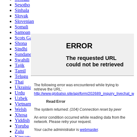
Sesotho
Sinhala
Slovak
Slovenian
Somali
Samoan
Scots Gaelic
Shona
Sindhi
Sundanese
Swahili
Tajik
Tamil
Telugu
Thai
Ukrainian
Urdu
Uzbek
Vietnamese
Welsh
Xhosa
Yiddish
Yoruba
Zulu
Kinyarwanda