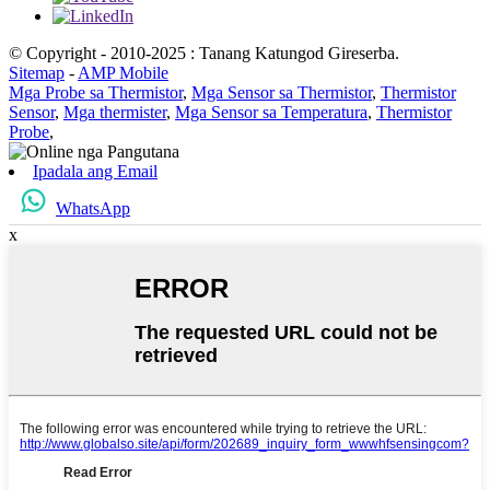
© Copyright - 2010-2025 : Tanang Katungod Gireserba.
Sitemap
-
AMP Mobile
Mga Probe sa Thermistor
,
Mga Sensor sa Thermistor
,
Thermistor
Sensor
,
Mga thermister
,
Mga Sensor sa Temperatura
,
Thermistor
Probe
,
Ipadala ang Email
WhatsApp
x