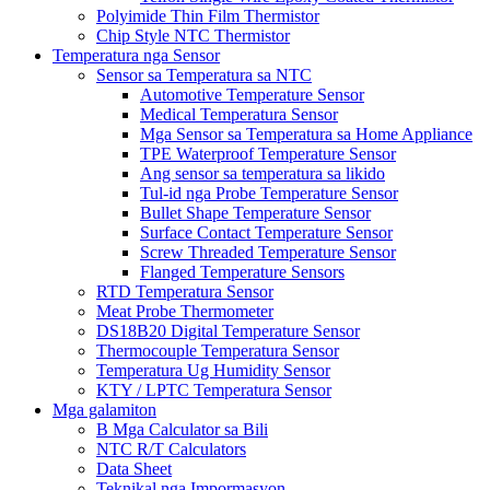
Polyimide Thin Film Thermistor
Chip Style NTC Thermistor
Temperatura nga Sensor
Sensor sa Temperatura sa NTC
Automotive Temperature Sensor
Medical Temperatura Sensor
Mga Sensor sa Temperatura sa Home Appliance
TPE Waterproof Temperature Sensor
Ang sensor sa temperatura sa likido
Tul-id nga Probe Temperature Sensor
Bullet Shape Temperature Sensor
Surface Contact Temperature Sensor
Screw Threaded Temperature Sensor
Flanged Temperature Sensors
RTD Temperatura Sensor
Meat Probe Thermometer
DS18B20 Digital Temperature Sensor
Thermocouple Temperatura Sensor
Temperatura Ug Humidity Sensor
KTY / LPTC Temperatura Sensor
Mga galamiton
B Mga Calculator sa Bili
NTC R/T Calculators
Data Sheet
Teknikal nga Impormasyon