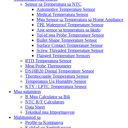
Sensor sa Temperatura sa NTC
Automotive Temperature Sensor
Medical Temperatura Sensor
Mga Sensor sa Temperatura sa Home Appliance
TPE Waterproof Temperature Sensor
Ang sensor sa temperatura sa likido
Tul-id nga Probe Temperature Sensor
Bullet Shape Temperature Sensor
Surface Contact Temperature Sensor
Screw Threaded Temperature Sensor
Flanged Temperature Sensors
RTD Temperatura Sensor
Meat Probe Thermometer
DS18B20 Digital Temperature Sensor
Thermocouple Temperatura Sensor
Temperatura Ug Humidity Sensor
KTY / LPTC Temperatura Sensor
Mga galamiton
B Mga Calculator sa Bili
NTC R/T Calculators
Data Sheet
Teknikal nga Impormasyon
Mahitungod sa
Profile sa Kompanya
Kalidad ug Sertipikasyon