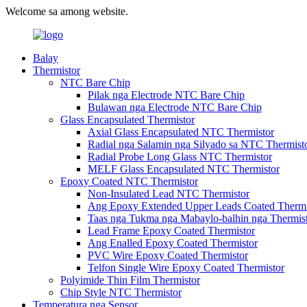
Welcome sa among website.
Balay
Thermistor
NTC Bare Chip
Pilak nga Electrode NTC Bare Chip
Bulawan nga Electrode NTC Bare Chip
Glass Encapsulated Thermistor
Axial Glass Encapsulated NTC Thermistor
Radial nga Salamin nga Silyado sa NTC Thermist
Radial Probe Long Glass NTC Thermistor
MELF Glass Encapsulated NTC Thermistor
Epoxy Coated NTC Thermistor
Non-Insulated Lead NTC Thermistor
Ang Epoxy Extended Upper Leads Coated Thermi
Taas nga Tukma nga Mabaylo-balhin nga Thermis
Lead Frame Epoxy Coated Thermistor
Ang Enalled Epoxy Coated Thermistor
PVC Wire Epoxy Coated Thermistor
Telfon Single Wire Epoxy Coated Thermistor
Polyimide Thin Film Thermistor
Chip Style NTC Thermistor
Temperatura nga Sensor