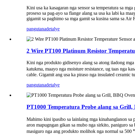
Kini usa ka kasagaran nga sensor sa temperatura sa mga g
proseso sa pag-ayo sa flange alang sa usa ka labi ka m
gigamit sa paghimo sa mga gamit sa kusina sama sa Air 
pangutana
detalye
2 Wire PT100 Platinum Resistor Temperat
Kini nga produkto gidisenyo alang sa atong iladong mga
katukma, maayo nga moisture resistance, ug taas nga ka
cable. Gigamit ang usa ka piraso nga insulated ceramic
pangutana
detalye
PT1000 Temperatura Probe alang sa Grill
Mahimo kini ipasibo sa lainlaing mga kinahanglanon sa 
aron mapugngan gikan sa mubo nga sirkito, paniguro sa
masiguro nga ang produkto molihok nga normal sa 500 