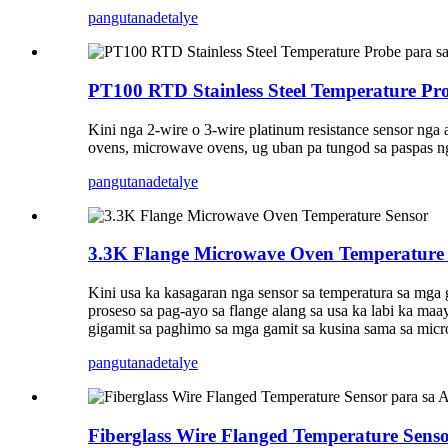
pangutana
detalye
PT100 RTD Stainless Steel Temperature Pr
Kini nga 2-wire o 3-wire platinum resistance sensor nga 
ovens, microwave ovens, ug uban pa tungod sa paspas ng
pangutana
detalye
3.3K Flange Microwave Oven Temperature
Kini usa ka kasagaran nga sensor sa temperatura sa mga g
proseso sa pag-ayo sa flange alang sa usa ka labi ka m
gigamit sa paghimo sa mga gamit sa kusina sama sa micr
pangutana
detalye
Fiberglass Wire Flanged Temperature Sensor