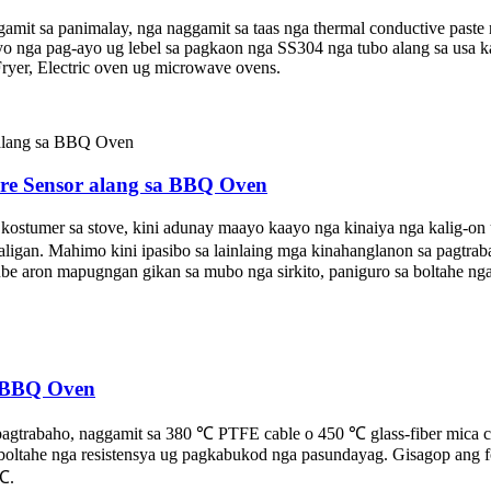
amit sa panimalay, nga naggamit sa taas nga thermal conductive paste 
aayo nga pag-ayo ug lebel sa pagkaon nga SS304 nga tubo alang sa usa
Fryer, Electric oven ug microwave ovens.
ure Sensor alang sa BBQ Oven
 kostumer sa stove, kini adunay maayo kaayo nga kinaiya nga kalig-o
saligan. Mahimo kini ipasibo sa lainlaing mga kinahanglanon sa pagtr
 tube aron mapugngan gikan sa mubo nga sirkito, paniguro sa boltahe n
, BBQ Oven
pagtrabaho, naggamit sa 380 ℃ PTFE cable o 450 ℃ glass-fiber mica ca
 boltahe nga resistensya ug pagkabukod nga pasundayag. Gisagop ang
℃.