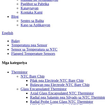
Paglibot sa Pabrika
Kasaysayan
Kontaka Kami
Blog
Sentro sa Balita
Kaso sa Aplikasyon
English
Balay
Temperatura nga Sensor
Sensor sa Temperatura sa NTC
Flanged Temperature Sensors
Mga kategoriya
Thermistor
NTC Bare Chip
Pilak nga Electrode NTC Bare Chip
Bulawan nga Electrode NTC Bare Chip
Glass Encapsulated Thermistor
Axial Glass Encapsulated NTC Thermistor
Radial nga Salamin nga Silyado sa NTC Thermist
Radial Probe Long Glass NTC Thermistor