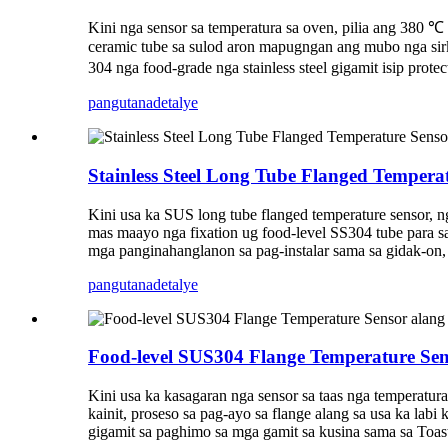
Kini nga sensor sa temperatura sa oven, pilia ang 380 ℃
ceramic tube sa sulod aron mapugngan ang mubo nga si
304 nga food-grade nga stainless steel gigamit isip pro
pangutana
detalye
Stainless Steel Long Tube Flanged Temperat
Kini usa ka SUS long tube flanged temperature sensor, ng
mas maayo nga fixation ug food-level SS304 tube para 
mga panginahanglanon sa pag-instalar sama sa gidak-on, 
pangutana
detalye
Food-level SUS304 Flange Temperature Senso
Kini usa ka kasagaran nga sensor sa taas nga temperatur
kainit, proseso sa pag-ayo sa flange alang sa usa ka la
gigamit sa paghimo sa mga gamit sa kusina sama sa Toast