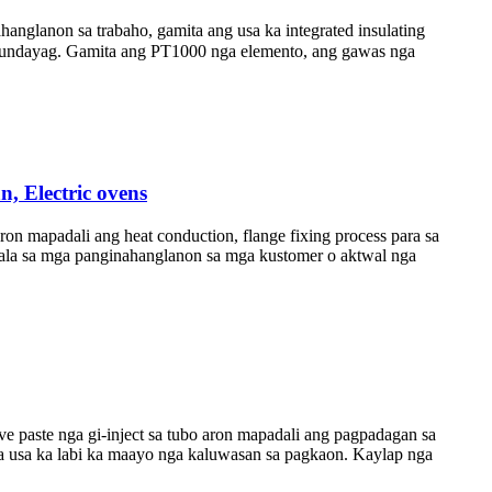
anglanon sa trabaho, gamita ang usa ka integrated insulating
asundayag. Gamita ang PT1000 nga elemento, ang gawas nga
, Electric ovens
ron mapadali ang heat conduction, flange fixing process para sa
mala sa mga panginahanglanon sa mga kustomer o aktwal nga
ve paste nga gi-inject sa tubo aron mapadali ang pagpadagan sa
 sa usa ka labi ka maayo nga kaluwasan sa pagkaon. Kaylap nga