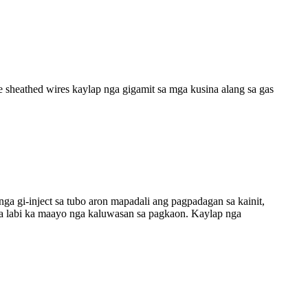
ne sheathed wires kaylap nga gigamit sa mga kusina alang sa gas
nga gi-inject sa tubo aron mapadali ang pagpadagan sa kainit,
 ka labi ka maayo nga kaluwasan sa pagkaon. Kaylap nga