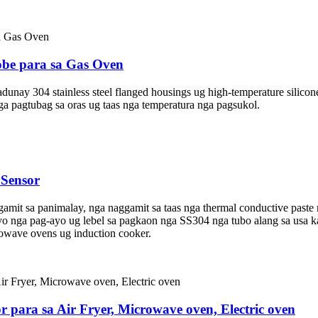
obe para sa Gas Oven
adunay 304 stainless steel flanged housings ug high-temperature silico
a pagtubag sa oras ug taas nga temperatura nga pagsukol.
 Sensor
amit sa panimalay, nga naggamit sa taas nga thermal conductive paste 
aayo nga pag-ayo ug lebel sa pagkaon nga SS304 nga tubo alang sa usa
owave ovens ug induction cooker.
 para sa Air Fryer, Microwave oven, Electric oven