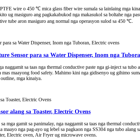
 PTFE wire o 450 ℃ mica glass fiber wire sumala sa lainlaing mga kinah
rkito ug masiguro ang pagkakabukod nga makasukol sa boltahe nga p
tective tube aron masiguro ang normal nga operasyon sulod sa 450 ℃.
ure Sensor para sa Water Dispenser, Inom nga Tuboran
a naggamit sa taas nga thermal conductive paste nga gi-inject sa tubo a
sa mas maayong food safety. Mahimo kini nga gidisenyo ug gihimo su
outline, mga kinaiya.
r alang sa Toaster, Electric Ovens
a sa mga gamit sa panimalay, nga naggamit sa taas nga thermal conducti
bi ka maayo nga pag-ayo ug lebel sa pagkaon nga SS304 nga tubo alang
er, Electric oven, Air Fryer ug microwave ovens.