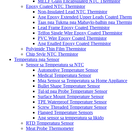
MELF Glass Encapsulated NTC Thermistor
Epoxy Coated NTC Thermistor
Non-Insulated Lead NTC Thermistor
Ang Epoxy Extended Upper Leads Coated Thermi
Taas nga Tukma nga Mabaylo-balhin nga Thermis
Lead Frame Epoxy Coated Thermistor
Telfon Single Wire Epoxy Coated Thermistor
PVC Wire Epoxy Coated Thermistor
Ang Enalled Epoxy Coated Thermistor
Polyimide Thin Film Thermistor
Chip Style NTC Thermistor
Temperatura nga Sensor
Sensor sa Temperatura sa NTC
Automotive Temperature Sensor
Medical Temperatura Sensor
Mga Sensor sa Temperatura sa Home Appliance
Bullet Shape Temperature Sensor
Tul-id nga Probe Temperature Sensor
Surface Mount Temperature Sensor
TPE Waterproof Temperature Sensor
Screw Threaded Temperature Sensor
Flanged Temperature Sensors
Ang sensor sa temperatura sa likido
RTD Temperatura Sensor
Meat Probe Thermometer