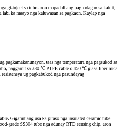
nga gi-inject sa tubo aron mapadali ang pagpadagan sa kainit,
 ka labi ka maayo nga kaluwasan sa pagkaon. Kaylap nga
n ug pagkamakanunayon, taas nga temperatura nga pagsukod sa
abaho, naggamit sa 380 ℃ PTFE cable o 450 ℃ glass-fiber mica
ga resistensya ug pagkabukod nga pasundayag.
ble. Gigamit ang usa ka piraso nga insulated ceramic tube
 food-grade SS304 tube nga adunay RTD sensing chip, aron