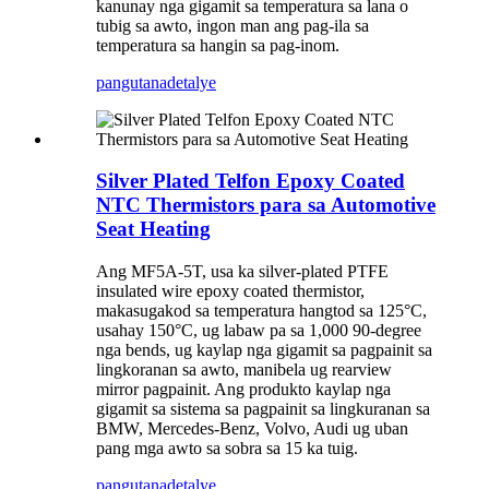
kanunay nga gigamit sa temperatura sa lana o
tubig sa awto, ingon man ang pag-ila sa
temperatura sa hangin sa pag-inom.
pangutana
detalye
Silver Plated Telfon Epoxy Coated
NTC Thermistors para sa Automotive
Seat Heating
Ang MF5A-5T, usa ka silver-plated PTFE
insulated wire epoxy coated thermistor,
makasugakod sa temperatura hangtod sa 125°C,
usahay 150°C, ug labaw pa sa 1,000 90-degree
nga bends, ug kaylap nga gigamit sa pagpainit sa
lingkoranan sa awto, manibela ug rearview
mirror pagpainit. Ang produkto kaylap nga
gigamit sa sistema sa pagpainit sa lingkuranan sa
BMW, Mercedes-Benz, Volvo, Audi ug uban
pang mga awto sa sobra sa 15 ka tuig.
pangutana
detalye