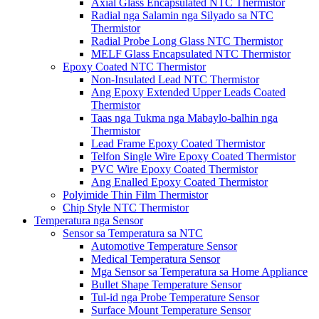
Axial Glass Encapsulated NTC Thermistor
Radial nga Salamin nga Silyado sa NTC
Thermistor
Radial Probe Long Glass NTC Thermistor
MELF Glass Encapsulated NTC Thermistor
Epoxy Coated NTC Thermistor
Non-Insulated Lead NTC Thermistor
Ang Epoxy Extended Upper Leads Coated
Thermistor
Taas nga Tukma nga Mabaylo-balhin nga
Thermistor
Lead Frame Epoxy Coated Thermistor
Telfon Single Wire Epoxy Coated Thermistor
PVC Wire Epoxy Coated Thermistor
Ang Enalled Epoxy Coated Thermistor
Polyimide Thin Film Thermistor
Chip Style NTC Thermistor
Temperatura nga Sensor
Sensor sa Temperatura sa NTC
Automotive Temperature Sensor
Medical Temperatura Sensor
Mga Sensor sa Temperatura sa Home Appliance
Bullet Shape Temperature Sensor
Tul-id nga Probe Temperature Sensor
Surface Mount Temperature Sensor