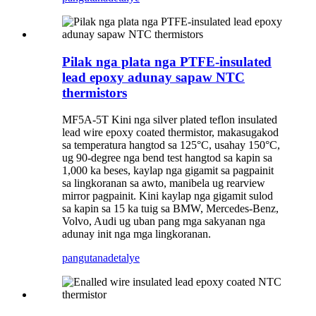
Pilak nga plata nga PTFE-insulated
lead epoxy adunay sapaw NTC
thermistors
MF5A-5T Kini nga silver plated teflon insulated
lead wire epoxy coated thermistor, makasugakod
sa temperatura hangtod sa 125°C, usahay 150°C,
ug 90-degree nga bend test hangtod sa kapin sa
1,000 ka beses, kaylap nga gigamit sa pagpainit
sa lingkoranan sa awto, manibela ug rearview
mirror pagpainit. Kini kaylap nga gigamit sulod
sa kapin sa 15 ka tuig sa BMW, Mercedes-Benz,
Volvo, Audi ug uban pang mga sakyanan nga
adunay init nga mga lingkoranan.
pangutana
detalye