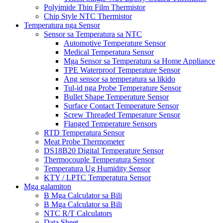
Polyimide Thin Film Thermistor
Chip Style NTC Thermistor
Temperatura nga Sensor
Sensor sa Temperatura sa NTC
Automotive Temperature Sensor
Medical Temperatura Sensor
Mga Sensor sa Temperatura sa Home Appliance
TPE Waterproof Temperature Sensor
Ang sensor sa temperatura sa likido
Tul-id nga Probe Temperature Sensor
Bullet Shape Temperature Sensor
Surface Contact Temperature Sensor
Screw Threaded Temperature Sensor
Flanged Temperature Sensors
RTD Temperatura Sensor
Meat Probe Thermometer
DS18B20 Digital Temperature Sensor
Thermocouple Temperatura Sensor
Temperatura Ug Humidity Sensor
KTY / LPTC Temperatura Sensor
Mga galamiton
B Mga Calculator sa Bili
B Mga Calculator sa Bili
NTC R/T Calculators
Data Sheet