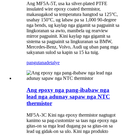
Ang MF5A-5T, usa ka silver-plated PTFE
insulated wire epoxy coated thermistor,
makasugakod sa temperatura hangtod sa 125°C,
usahay 150°C, ug labaw pa sa 1,000 90-degree
nga bends, ug kaylap nga gigamit sa pagpainit sa
lingkoranan sa awto, manibela ug rearview
mirror pagpainit. Kini kaylap nga gigamit sa
sistema sa pagpainit sa lingkuranan sa BMW,
Mercedes-Benz, Volvo, Audi ug uban pang mga
sakyanan sulod sa kapin sa 15 ka tuig.
pangutana
detalye
Ang epoxy nga pang-ibabaw nga
lead nga adunay sapaw nga NTC
thermistor
MF5A-3C Kini nga epoxy thermistor nagtugot
kanimo sa pag-customize sa taas nga epoxy nga
gitas-on sa mga lead dugang pa sa gitas-on sa
lead ug gidak-on sa ulo. Kini nga produkto