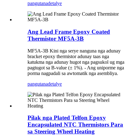
pangutana
detalye
Ang Lead Frame Epoxy Coated
Thermistor MF5A-3B
MF5A-3B Kini nga serye nanguna nga adunay
bracket epoxy thermistor adunay taas nga
katukma nga adunay hugot nga pagsukol ug mga
pagtugot sa B-value (± 1%). - Ang uniporme nga
porma nagpadali sa awtomatik nga asembliya.
pangutana
detalye
Pilak nga Plated Telfon Epoxy
Encapsulated NTC Thermistors Para
sa Steering Wheel Heating