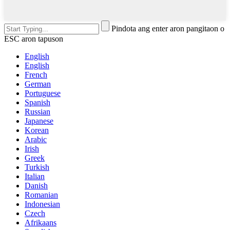
Pindota ang enter aron pangitaon o
ESC aron tapuson
English
English
French
German
Portuguese
Spanish
Russian
Japanese
Korean
Arabic
Irish
Greek
Turkish
Italian
Danish
Romanian
Indonesian
Czech
Afrikaans