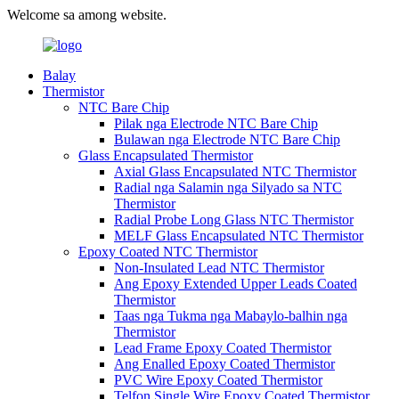
Welcome sa among website.
Balay
Thermistor
NTC Bare Chip
Pilak nga Electrode NTC Bare Chip
Bulawan nga Electrode NTC Bare Chip
Glass Encapsulated Thermistor
Axial Glass Encapsulated NTC Thermistor
Radial nga Salamin nga Silyado sa NTC
Thermistor
Radial Probe Long Glass NTC Thermistor
MELF Glass Encapsulated NTC Thermistor
Epoxy Coated NTC Thermistor
Non-Insulated Lead NTC Thermistor
Ang Epoxy Extended Upper Leads Coated
Thermistor
Taas nga Tukma nga Mabaylo-balhin nga
Thermistor
Lead Frame Epoxy Coated Thermistor
Ang Enalled Epoxy Coated Thermistor
PVC Wire Epoxy Coated Thermistor
Telfon Single Wire Epoxy Coated Thermistor