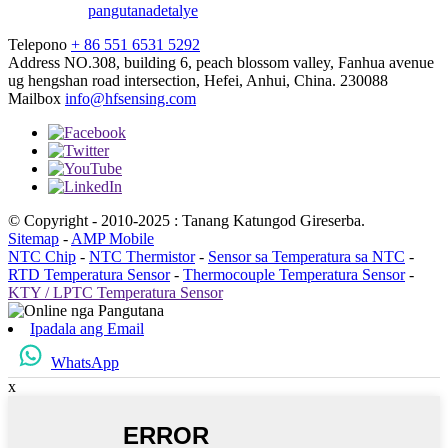
pangutana
detalye
Telepono
+ 86 551 6531 5292
Address
NO.308, building 6, peach blossom valley, Fanhua avenue
ug hengshan road intersection, Hefei, Anhui, China. 230088
Mailbox
info@hfsensing.com
© Copyright - 2010-2025 : Tanang Katungod Gireserba.
Sitemap
-
AMP Mobile
NTC Chip
-
NTC Thermistor
-
Sensor sa Temperatura sa NTC
-
RTD Temperatura Sensor
-
Thermocouple Temperatura Sensor
-
KTY / LPTC Temperatura Sensor
Ipadala ang Email
WhatsApp
x