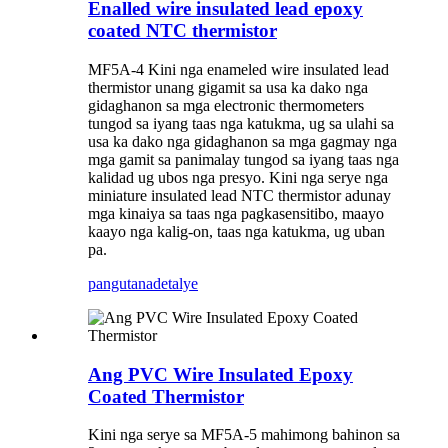
Enalled wire insulated lead epoxy
coated NTC thermistor
MF5A-4 Kini nga enameled wire insulated lead
thermistor unang gigamit sa usa ka dako nga
gidaghanon sa mga electronic thermometers
tungod sa iyang taas nga katukma, ug sa ulahi sa
usa ka dako nga gidaghanon sa mga gagmay nga
mga gamit sa panimalay tungod sa iyang taas nga
kalidad ug ubos nga presyo. Kini nga serye nga
miniature insulated lead NTC thermistor adunay
mga kinaiya sa taas nga pagkasensitibo, maayo
kaayo nga kalig-on, taas nga katukma, ug uban
pa.
pangutana
detalye
Ang PVC Wire Insulated Epoxy
Coated Thermistor
Kini nga serye sa MF5A-5 mahimong bahinon sa