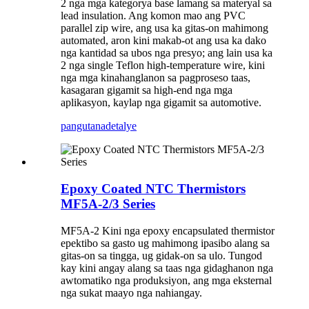
2 nga mga kategorya base lamang sa materyal sa
lead insulation. Ang komon mao ang PVC
parallel zip wire, ang usa ka gitas-on mahimong
automated, aron kini makab-ot ang usa ka dako
nga kantidad sa ubos nga presyo; ang lain usa ka
2 nga single Teflon high-temperature wire, kini
nga mga kinahanglanon sa pagproseso taas,
kasagaran gigamit sa high-end nga mga
aplikasyon, kaylap nga gigamit sa automotive.
pangutana
detalye
Epoxy Coated NTC Thermistors
MF5A-2/3 Series
MF5A-2 Kini nga epoxy encapsulated thermistor
epektibo sa gasto ug mahimong ipasibo alang sa
gitas-on sa tingga, ug gidak-on sa ulo. Tungod
kay kini angay alang sa taas nga gidaghanon nga
awtomatiko nga produksiyon, ang mga eksternal
nga sukat maayo nga nahiangay.